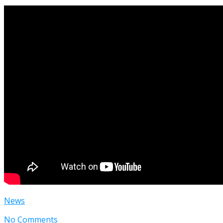
News
No Comments