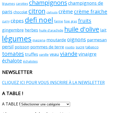
champignons
champignons de
légumes
carottes
citron
crème fraiche
crème
paris
chocolat
clafoutis
defi noel
fruits
cèpes
curry
farine
foie gras
huile d'olive
gingembre
lait
herbes
huile d'arachide
légumes
oignons
moutarde
parmesan
maizena
persil
pommes de terre
poisson
sucre
tabasco
risotto
tomates
viande
vinaigre
truffes
veau
vanille
échalote
échalotes
NEWSLETTER
CLIQUEZ ICI POUR VOUS INSCRIRE À LA NEWSLETTER
A TABLE !
A TABLE !