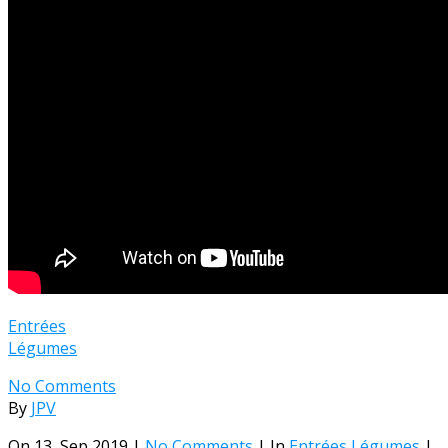
Entrées
Légumes
No Comments
By
JPV
On 13, Sep 2019 |
No Comments
| In
Entrées
Légumes
|