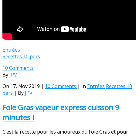
Entrées
Recettes 10 pers
10 Comments
By
JPV
On 17, Nov 2019 |
10 Comments
| In
Entrées
Recettes 10
pers
| By
JPV
Foie Gras vapeur express cuisson 9
minutes !
C’est la recette pour les amoureux du Foie Gras et pour