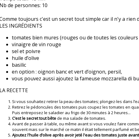
Nb de personnes:
10
Comme toujours c'est un secret tout simple car il n'y a rie
LES INGRÉDIENTS
tomates bien mures (rouges ou de toutes les couleurs
vinaigre de vin rouge
sel et poivre
huile d’olive
basilic
en option : oignon banc et vert d’oignon, persil,
vous pouvez aussi ajoutez la fameuse mozzarella di buf
LA RECETTE
Si vous souhaitez retirer la peau des tomates; plongez-les dans l’
Retirez le pédoncules des tomates puis coupez les tomates en quar
Puis entreposez le saladier au frigo de 30 minutes à 2 heures...
C’est le secret tout bête
de ma salade de tomates.
Avant de passer à table, ou même avant si vous voulez faire comme mo
souvent mais sur le marché ce matin il était tellement parfumé et bea
Ajoutez l'huile d’olive après avoir jeté l'eau des tomates juste avan