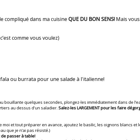
n de compliqué dans ma cuisine
QUE DU BON SENS!
Mais vous 
 c’est comme vous voulez)
ala ou burrata pour une salade à l'italienne!
eau bouillante quelques secondes, plongez-les immédiatement dans de l’eau
tiers au dessus d'un saladier.
Salez-les LARGEMENT pour les faire dégorge
i et tout préparer en avance, ajoutez le basilic, les oignons blancs et le
u que je n’ai pas résisté.)
t de passer à table!