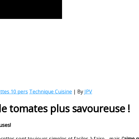
ttes 10 pers
Technique Cuisine
| By
JPV
e tomates plus savoureuse !
uses!
tes sont toujours simples et faciles à faire …mais j
’aime 