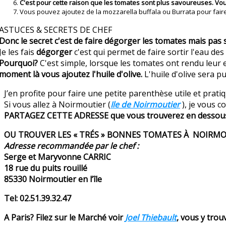
C'est pour cette raison que les tomates sont plus savoureuses. Vous r
Vous pouvez ajoutez de la mozzarella buffala ou Burrata pour faire
ASTUCES & SECRETS DE CHEF
Donc le secret c'est de faire dégorger les tomates mais pas 
Je les fais
dégorger
c'est qui permet de faire sortir l'eau de
Pourquoi?
C'est simple, lorsque les tomates ont rendu leur 
moment là vous ajoutez l'huile d'olive.
L'huile d'olive sera pu
J’en profite pour faire une petite parenthèse utile et pratiq
Si vous allez à Noirmoutier (
Ile de Noirmoutier
), je vous c
PARTAGEZ CETTE ADRESSE que vous trouverez en dessou
OU TROUVER LES « TRÉS » BONNES TOMATES À NOIRMOU
Adresse recommandée par le chef :
Serge et Maryvonne CARRIC
18 rue du puits rouillé
85330 Noirmoutier en l’île
Tel: 02.51.39.32.47
A Paris? Filez sur le Marché voir
Joel Thiebault
, vous y trou