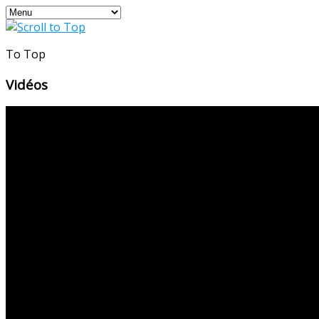
To Top
Vidéos