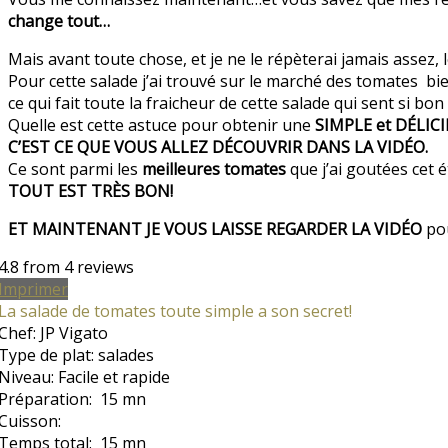
change tout…
Mais avant toute chose, et je ne le répèterai jamais assez, l
Pour cette salade j’ai trouvé sur le marché des tomates bien
ce qui fait toute la fraicheur de cette salade qui sent si bon le
Quelle est cette astuce pour obtenir une
SIMPLE et DÉLIC
C’EST CE QUE VOUS ALLEZ DÉCOUVRIR DANS LA VIDÉO.
Ce sont parmi les
meilleures tomates
que j’ai goutées cet 
TOUT EST TRÈS BON!
ET MAINTENANT JE VOUS LAISSE REGARDER LA VIDÉO
pou
4.8
from
4
reviews
Imprimer
La salade de tomates toute simple a son secret!
Chef:
JP Vigato
Type de plat:
salades
Niveau:
Facile et rapide
Préparation:
15 mn
Cuisson:
Temps total:
15 mn