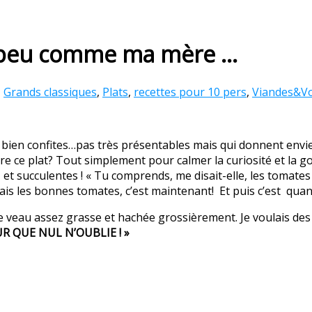
un peu comme ma mère …
,
Grands classiques
,
Plats
,
recettes pour 10 pers
,
Viandes&Vol
, bien confites…pas très présentables mais qui donnent envie 
aire ce plat? Tout simplement pour calmer la curiosité et la 
e, et succulentes ! « Tu comprends, me disait-elle, les tomate
Mais les bonnes tomates, c’est maintenant! Et puis c’est qua
 de veau assez grasse et hachée grossièrement. Je voulais des
R QUE NUL N’OUBLIE ! »