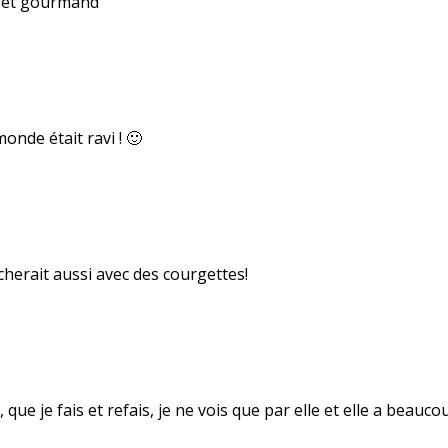
t et gourmand
onde était ravi ! 🙂
cherait aussi avec des courgettes!
ue je fais et refais, je ne vois que par elle et elle a beauco