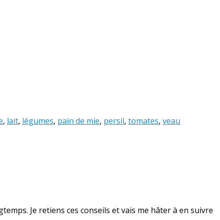
e
,
lait
,
légumes
,
pain de mie
,
persil
,
tomates
,
veau
ngtemps. Je retiens ces conseils et vais me hâter à en suivre