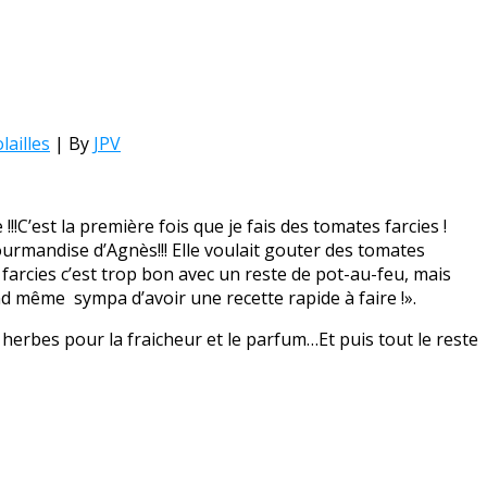
ailles
| By
JPV
!!!
C’est la première fois que je fais des tomates farcies !
gourmandise d’Agnès!!! Elle voulait gouter des tomates
s farcies c’est trop bon avec un reste de pot-au-feu, mais
nd même sympa d’avoir une recette rapide à faire !».
 herbes pour la fraicheur et le parfum…Et puis tout le reste