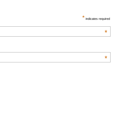
*
indicates required
*
*