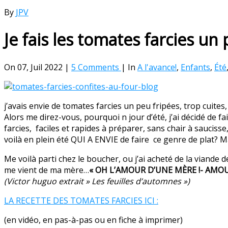
By
JPV
Je fais les tomates farcies 
On 07, Juil 2022 |
5 Comments
| In
A l'avance!
,
Enfants
,
Été
j’avais envie de tomates farcies un peu fripées, trop cuites
Alors me direz-vous, pourquoi n jour d’été, j’ai décidé de f
farcies, faciles et rapides à préparer, sans chair à sauciss
voilà en plein été QUI A ENVIE de faire ce genre de plat? 
Me voilà parti chez le boucher, ou j’ai acheté de la viande
me vient de ma mère…
« OH L’AMOUR D’UNE MÈRE !- AMOU
(Victor huguo extrait » Les feuilles d’automnes »)
LA RECETTE DES TOMATES FARCIES ICI :
(en vidéo, en pas-à-pas ou en fiche à imprimer)