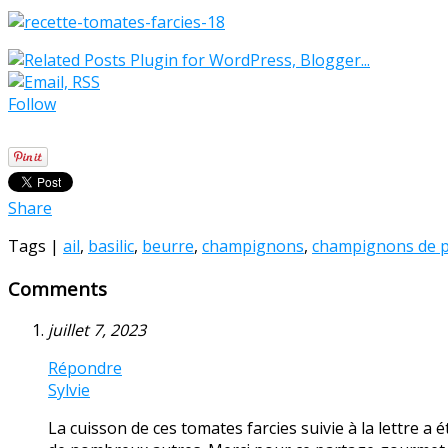
Follow
Share
Tags |
ail
,
basilic
,
beurre
,
champignons
,
champignons de p
Comments
juillet 7, 2023
Répondre
Sylvie
La cuisson de ces tomates farcies suivie à la lettre a 