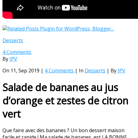
Desserts
4 Comments
By
JPV
On 11, Sep 2019 |
4 Comments
| In
Desserts
| By
JPV
Salade de bananes au jus
d’orange et zestes de citron
vert
Que faire avec des bananes ? Un bon dessert maison
facile et rapide ! Ma salade de bananes est LA BONNE