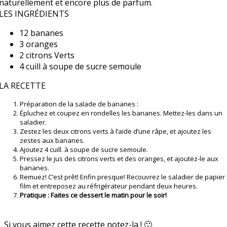
naturellement et encore plus de parfum.
LES INGRÉDIENTS
12 bananes
3 oranges
2 citrons Verts
4 cuill à soupe de sucre semoule
LA RECETTE
Préparation de la salade de bananes :
Épluchez et coupez en rondelles les bananes. Mettez-les dans un
saladier.
Zestez les deux citrons verts à l’aide d’une râpe, et ajoutez les
zestes aux bananes.
Ajoutez 4 cuill. à soupe de sucre semoule.
Pressez le jus des citrons verts et des oranges, et ajoutez-le aux
bananes.
Remuez! C’est prêt! Enfin presque! Recouvrez le saladier de papier
film et entreposez au réfrigérateur pendant deux heures.
Pratique : Faites ce dessert le matin pour le soir!
Si vous aimez cette recette notez-la ! 🙂