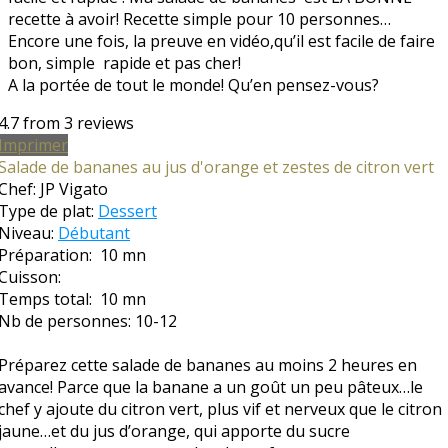
recette à avoir! Recette simple pour 10 personnes…
Encore une fois, la preuve en vidéo,qu’il est facile de faire
bon, simple rapide et pas cher!
A la portée de tout le monde! Qu’en pensez-vous?
4.7
from
3
reviews
Imprimer
Salade de bananes au jus d'orange et zestes de citron vert
Chef:
JP Vigato
Type de plat:
Dessert
Niveau:
Débutant
Préparation:
10 mn
Cuisson:
Temps total:
10 mn
Nb de personnes:
10-12
Préparez cette salade de bananes au moins 2 heures en
avance! Parce que la banane a un goût un peu pâteux…le
chef y ajoute du citron vert, plus vif et nerveux que le citron
jaune…et du jus d’orange, qui apporte du sucre