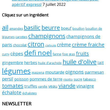
apéritif express!
7 juillet 2022
Cliquez sur un ingrédient
ail
basilic
beurre
boeuf
amandes
bouillon
bouillon de
champignons
champignons de
légumes
carottes
citron
crème fraiche
crème
paris
chocolat
clafoutis
defi noel
fruits
cèpes
curry
farine
foie gras
huile d'olive
gingembre
lait
herbes
huile d'arachide
légumes
oignons
moutarde
parmesan
maizena
persil
pommes de terre
poisson
sucre
tabasco
risotto
tomates
viande
vinaigre
truffes
veau
vanille
échalote
échalotes
NEWSLETTER