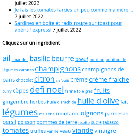
juillet 2022
Je fais les tomates farcies un peu comme ma mère …
7 juillet 2022
Sardines en boite et radis rouge sur toast pour
apéritif express!
7 juillet 2022
Cliquez sur un ingrédient
ail
basilic
beurre
boeuf
amandes
bouillon
bouillon de
champignons
champignons de
légumes
carottes
citron
crème fraiche
crème
paris
chocolat
clafoutis
defi noel
fruits
cèpes
curry
farine
foie gras
huile d'olive
gingembre
lait
herbes
huile d'arachide
légumes
oignons
moutarde
parmesan
maizena
persil
pommes de terre
poisson
sucre
tabasco
risotto
tomates
viande
vinaigre
truffes
veau
vanille