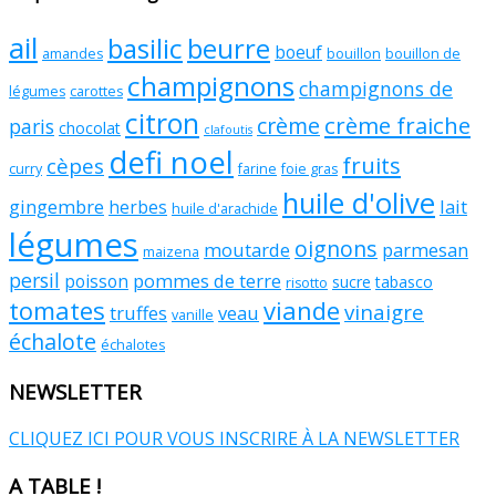
ail
basilic
beurre
boeuf
amandes
bouillon
bouillon de
champignons
champignons de
légumes
carottes
citron
crème fraiche
crème
paris
chocolat
clafoutis
defi noel
fruits
cèpes
curry
farine
foie gras
huile d'olive
gingembre
lait
herbes
huile d'arachide
légumes
oignons
moutarde
parmesan
maizena
persil
pommes de terre
poisson
sucre
tabasco
risotto
tomates
viande
vinaigre
truffes
veau
vanille
échalote
échalotes
NEWSLETTER
CLIQUEZ ICI POUR VOUS INSCRIRE À LA NEWSLETTER
A TABLE !