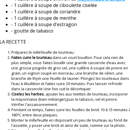
- 1 cuillère à soupe de ciboulette ciselée
- 1 cuillère à soupe de coriandre
- 1 cuillère à soupe de menthe
- 1 cuillère à soupe d'estragon
- goutte de tabasco
LA RECETTE
Préparez le millefeuille de tourteau :
Faites cuire le tourteau
dans un court bouillon. Pour cela rien de
plus simple, vous faites bouillir une grande casserole d’eau avec
une grosse poignée de gros sel, une cuillère à soupe de poivre en
grain, un oignon coupé en morceau, une branche de céleri, une
branche de thym une feuille de laurier. Plongez les tourteaux dans
l’eau à ébullition et faites cuire 20 minutes. Puis laisser refroidir
dans la casserole Une fois cuit le décortiquer.
Ciselez les herbes
, ajouter les aux miettes de tourteau, incorporer
la mayonnaise (bien mélanger),puis le tabasco, sel et poivre.
Vérifier l'assaisonnement.
Pendant ce temps, faites cuire les feuilles de brick 10 à 15 minutes 
180°C entre deux plaques.
Monter le millefeuille en disposant un peu de tourteau au fond de
l'assiette, y poser une brick et ainsi de suite, comme sur la photo.