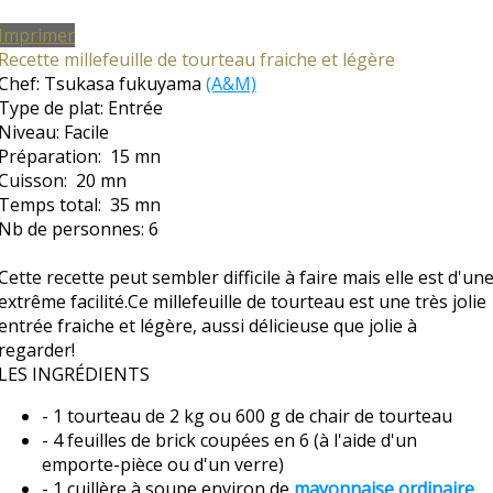
Imprimer
Recette millefeuille de tourteau fraiche et légère
Chef:
Tsukasa fukuyama
(A&M)
Type de plat:
Entrée
Niveau:
Facile
Préparation:
15 mn
Cuisson:
20 mn
Temps total:
35 mn
Nb de personnes:
6
Cette recette peut sembler difficile à faire mais elle est d'un
extrême facilité.Ce millefeuille de tourteau est une très jolie
entrée fraiche et légère, aussi délicieuse que jolie à
regarder!
LES INGRÉDIENTS
- 1 tourteau de 2 kg ou 600 g de chair de tourteau
- 4 feuilles de brick coupées en 6 (à l'aide d'un
emporte-pièce ou d'un verre)
- 1 cuillère à soupe environ de
mayonnaise ordinaire