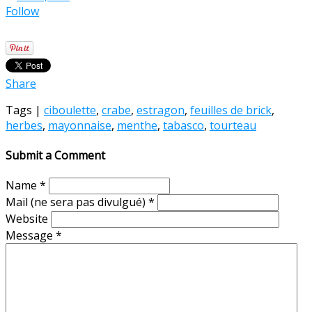
Follow
Share
Tags |
ciboulette
,
crabe
,
estragon
,
feuilles de brick
,
herbes
,
mayonnaise
,
menthe
,
tabasco
,
tourteau
Submit a Comment
Name
*
Mail (ne sera pas divulgué)
*
Website
Message
*