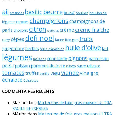
ail
basilic
beurre
boeuf
amandes
bouillon
bouillon de
champignons
champignons de
légumes
carottes
citron
crème fraiche
crème
paris
chocolat
clafoutis
defi noel
fruits
cèpes
curry
farine
foie gras
huile d'olive
gingembre
lait
herbes
huile d'arachide
légumes
oignons
moutarde
parmesan
maizena
persil
pommes de terre
poisson
sucre
tabasco
risotto
tomates
viande
vinaigre
truffes
veau
vanille
échalote
échalotes
COMMENTAIRES RÉCENTS
Marion
dans
Ma terrine de foie gras maison ULTRA
FACILE et EXPRESS
MArion
dans
Ma terrine de foie gras maison ULTRA