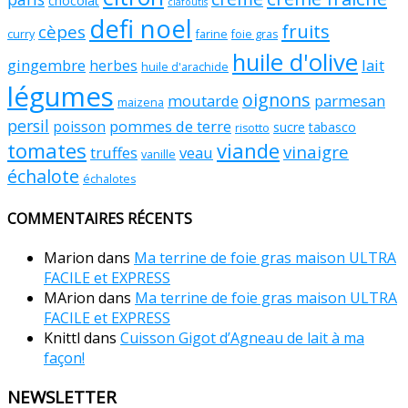
chocolat
clafoutis
defi noel
fruits
cèpes
curry
farine
foie gras
huile d'olive
gingembre
lait
herbes
huile d'arachide
légumes
oignons
moutarde
parmesan
maizena
persil
pommes de terre
poisson
sucre
tabasco
risotto
tomates
viande
vinaigre
truffes
veau
vanille
échalote
échalotes
COMMENTAIRES RÉCENTS
Marion
dans
Ma terrine de foie gras maison ULTRA
FACILE et EXPRESS
MArion
dans
Ma terrine de foie gras maison ULTRA
FACILE et EXPRESS
Knittl
dans
Cuisson Gigot d’Agneau de lait à ma
façon!
NEWSLETTER