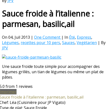
By
JPV
Sauce froide à l’italienne :
parmesan, basilic,ail
On 04, Juil 2013 |
One Comment
| In
Été
,
Express
,
Légumes
,
recettes pour 10 pers
,
Sauces
,
Vegétarien
| By
JPV
Une sauce froide toute simple pour accompagner des
légumes grillés, un tian de légumes ou même un plat de
pâtes.
5.0
from
1
reviews
Imprimer
Sauce froide à l'italienne : parmesan, basilic,ail
Chef:
Léa (Cuisinière pour JP Vigato)
Type de plat:
Sauce Froide