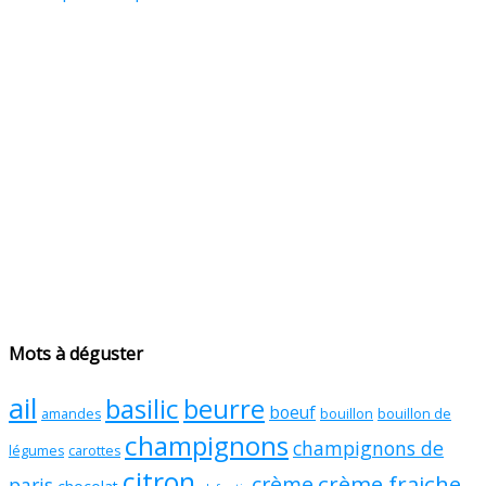
Mots à déguster
ail
basilic
beurre
boeuf
amandes
bouillon
bouillon de
champignons
champignons de
légumes
carottes
citron
crème fraiche
crème
paris