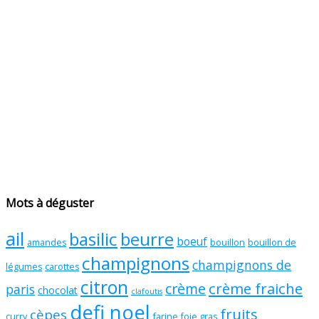
Mots à déguster
ail
basilic
beurre
boeuf
amandes
bouillon
bouillon de
champignons
champignons de
légumes
carottes
citron
crème fraiche
crème
paris
chocolat
clafoutis
defi noel
fruits
cèpes
curry
farine
foie gras