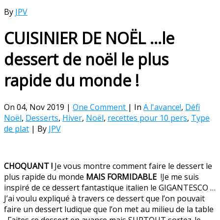
By
JPV
CUISINIER DE NOËL …le
dessert de noël le plus
rapide du monde !
On 04, Nov 2019 |
One Comment
| In
A l'avance!
,
Défi
Noël
,
Desserts
,
Hiver
,
Noël
,
recettes pour 10 pers
,
Type
de plat
| By
JPV
CHOQUANT !
Je vous montre comment faire le dessert le
plus rapide du monde
MAIS FORMIDABLE
!Je me suis
inspiré de ce dessert fantastique
italien le GIGANTESCO …
J’ai voulu expliqué à travers ce dessert que l’on pouvait
faire un dessert ludique que l’on met au milieu de la table
. Faites ce dessert en avance mais SURTOUT sortez-le