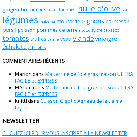
huile d'olive
gingembre
lait
herbes
huile d'arachide
légumes
oignons
moutarde
parmesan
maizena
persil
pommes de terre
poisson
sucre
tabasco
risotto
tomates
viande
vinaigre
truffes
veau
vanille
échalote
échalotes
COMMENTAIRES RÉCENTS
Marion
dans
Ma terrine de foie gras maison ULTRA
FACILE et EXPRESS
MArion
dans
Ma terrine de foie gras maison ULTRA
FACILE et EXPRESS
Knittl
dans
Cuisson Gigot d’Agneau de lait à ma
façon!
NEWSLETTER
CLIQUEZ ICI POUR VOUS INSCRIRE À LA NEWSLETTER